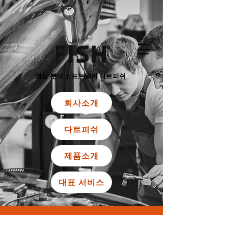
영상 분석 소프트웨어 다트피쉬
회사소개
다트피쉬
제품소개
대표 서비스